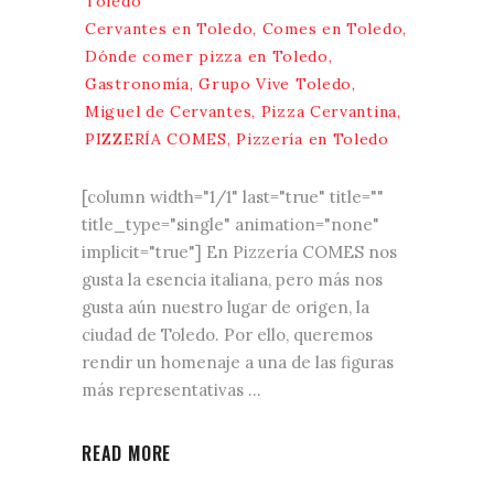
Toledo
Cervantes en Toledo
,
Comes en Toledo
,
Dónde comer pizza en Toledo
,
Gastronomía
,
Grupo Vive Toledo
,
Miguel de Cervantes
,
Pizza Cervantina
,
PIZZERÍA COMES
,
Pizzería en Toledo
[column width="1/1" last="true" title=""
title_type="single" animation="none"
implicit="true"] En Pizzería COMES nos
gusta la esencia italiana, pero más nos
gusta aún nuestro lugar de origen, la
ciudad de Toledo. Por ello, queremos
rendir un homenaje a una de las figuras
más representativas
READ MORE