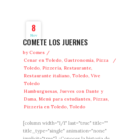
8
Nov
CÓMETE LOS JUERNES
by
Comes
Cenar en Toledo
,
Gastronomía
,
Pizza
Toledo
,
Pizzería
,
Restaurante
,
Restaurante italiano
,
Toledo
,
Vive
Toledo
Hamburguesas
,
Jueves con Dante y
Dama
,
Menú para estudiantes
,
Pizzas
,
Pizzería en Toledo
,
Toledo
[column width="1/1" last="true" title=""
title_type="single" animation="none"
implicit="true"] ¿Conoces la historia de