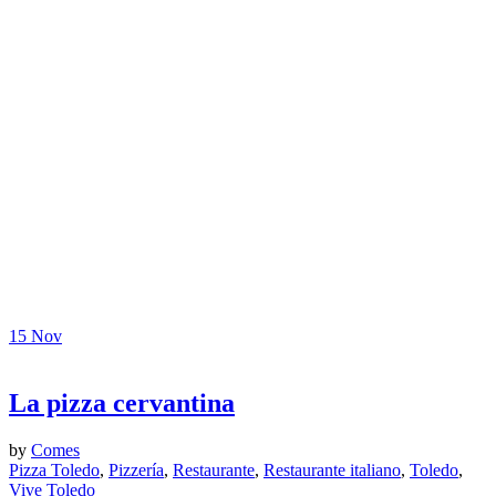
15
Nov
La pizza cervantina
by
Comes
Pizza Toledo
,
Pizzería
,
Restaurante
,
Restaurante italiano
,
Toledo
,
Vive Toledo