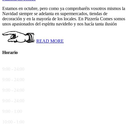
Estamos en octubre, pero como ya comprobaréis vosotros mismos la
Navidad siempre se adelanta en supermercados, tiendas de
decoración y en la mayoría de los locales. En Pizzería Comes somos
unos apasionados del espíritu navideño y nos hacía tanta ilusión
READ MORE
Horario
Lunes
9:00 - 24:00
Martes
9:00 - 24:00
Miércoles
9:00 - 24:00
Jueves
9:00 - 24:00
Viernes
9:00 - 1:00
Sábado
10:00 - 1:00
Domingo