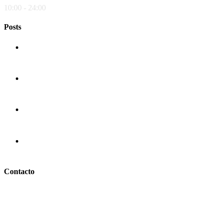
10:00 - 24:00
Posts
La historia de la pizza
El origen de la pasta
Semillas de Chia
Pizza Ortolana – Pizzería COMES
Contacto
info@comesentoledo.com
925 25 75 60
Calle Sierpe, 4, 45001, Toledo