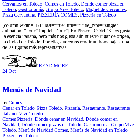
Cervantes en Toledo
,
Comes en Toledo
,
Dónde comer pizza en
Toledo
,
Gastronomía
,
Grupo Vive Toledo
,
Miguel de Cervantes
,
Pizza Cervantina
,
PIZZERÍA COMES
,
Pizzería en Toledo
[column width="1/1" last="true" title="" title_type="single"
animation="none" implicit="true"] En Pizzería COMES nos gusta
la esencia italiana, pero más nos gusta aún nuestro lugar de origen,
la ciudad de Toledo. Por ello, queremos rendir un homenaje a una
de las figuras más representativas
READ MORE
24
Oct
Menús de Navidad
by
Comes
Cenar en Toledo
,
Pizza Toledo
,
Pizzería
,
Restaurante
,
Restaurante
italiano
,
Vive Toledo
Comes Pizzería
,
Dónde cenar en Navidad
,
Dónde comer en
Navidad
,
Dónde comer pizzas en Toledo
,
Gastronomía
,
Grupo Vive
Toledo
,
Menú de Navidad Comes
,
Menús de Navidad en Toledo
,
Pizzería en Toledo