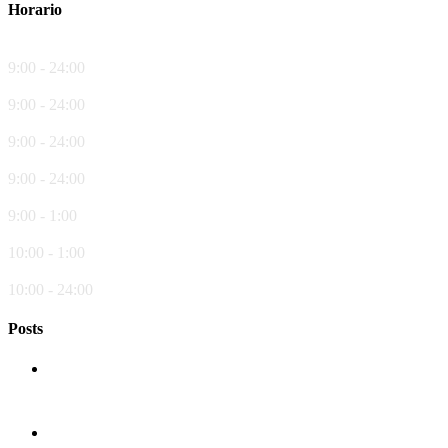
Horario
Lunes
9:00 - 24:00
Martes
9:00 - 24:00
Miércoles
9:00 - 24:00
Jueves
9:00 - 24:00
Viernes
9:00 - 1:00
Sábado
10:00 - 1:00
Domingo
10:00 - 24:00
Posts
La historia de la pizza
El origen de la pasta