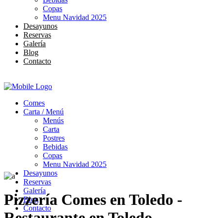
Copas
Menu Navidad 2025
Desayunos
Reservas
Galería
Blog
Contacto
Comes
Carta / Menú
Menús
Carta
Postres
Bebidas
Copas
Menu Navidad 2025
Desayunos
Reservas
Galería
Pizzería Comes en Toledo -
Blog
Contacto
Restaurante en Toledo -