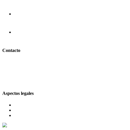
Semillas de Chia
Pizza Ortolana – Pizzería COMES
Contacto
info@comesentoledo.com
925 25 75 60
Calle Sierpe, 4, 45001, Toledo
Aspectos legales
Aviso legal
Política de privacidad
Política de cookies