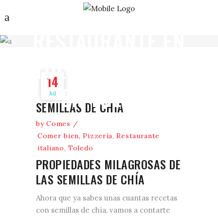
EN TOLEDO -
RESTAURANTE EN
TOLEDO - COMER
14
EN TOLEDO
Jul
SEMILLAS DE CHIA
by
Comes
Comer bien
,
Pizzería
,
Restaurante
italiano
,
Toledo
PROPIEDADES MILAGROSAS DE
LAS SEMILLAS DE CHÍA
Ahora que ya sabes unas cuantas recetas
con semillas de chía, vamos a contarte