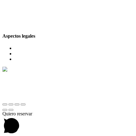
info@comesentoledo.com
925 25 75 60
Calle Sierpe, 4, 45001, Toledo
Aspectos legales
Aviso legal
Política de privacidad
Política de cookies
© 2026 Comes en Toledo
Quiero reservar