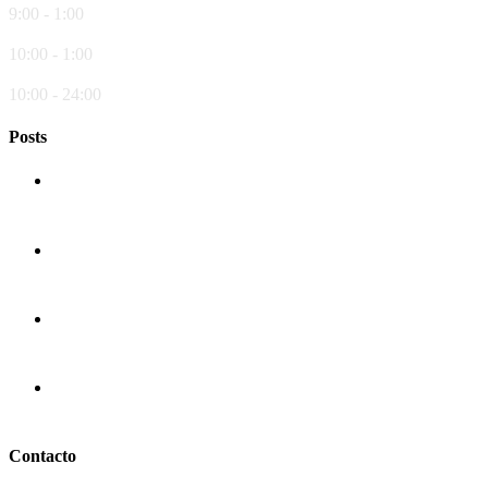
9:00 - 1:00
Sábado
10:00 - 1:00
Domingo
10:00 - 24:00
Posts
La historia de la pizza
El origen de la pasta
Semillas de Chia
Pizza Ortolana – Pizzería COMES
Contacto