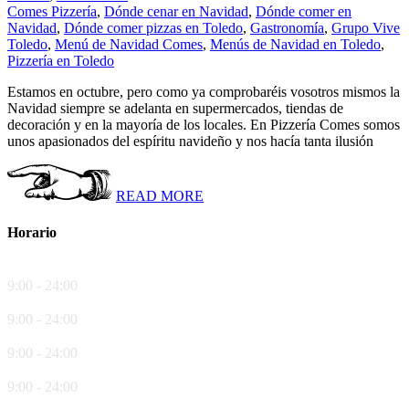
Comes Pizzería
,
Dónde cenar en Navidad
,
Dónde comer en
Navidad
,
Dónde comer pizzas en Toledo
,
Gastronomía
,
Grupo Vive
Toledo
,
Menú de Navidad Comes
,
Menús de Navidad en Toledo
,
Pizzería en Toledo
Estamos en octubre, pero como ya comprobaréis vosotros mismos la
Navidad siempre se adelanta en supermercados, tiendas de
decoración y en la mayoría de los locales. En Pizzería Comes somos
unos apasionados del espíritu navideño y nos hacía tanta ilusión
READ MORE
Horario
Lunes
9:00 - 24:00
Martes
9:00 - 24:00
Miércoles
9:00 - 24:00
Jueves
9:00 - 24:00
Viernes