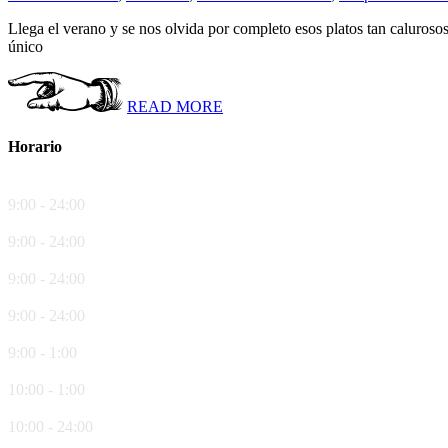
Llega el verano y se nos olvida por completo esos platos tan calurosos 
único
READ MORE
Horario
Lunes
9:00 - 24:00
Martes
9:00 - 24:00
Miércoles
9:00 - 24:00
Jueves
9:00 - 24:00
Viernes
9:00 - 1:00
Sábado
10:00 - 1:00
Domingo
10:00 - 24:00