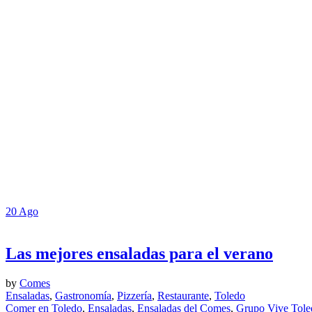
20
Ago
Las mejores ensaladas para el verano
by
Comes
Ensaladas
,
Gastronomía
,
Pizzería
,
Restaurante
,
Toledo
Comer en Toledo
,
Ensaladas
,
Ensaladas del Comes
,
Grupo Vive Tole