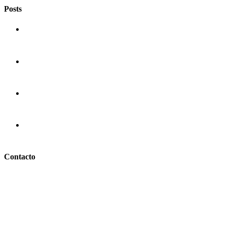
Posts
La historia de la pizza
El origen de la pasta
Semillas de Chia
Pizza Ortolana – Pizzería COMES
Contacto
info@comesentoledo.com
925 25 75 60
Calle Sierpe, 4, 45001, Toledo